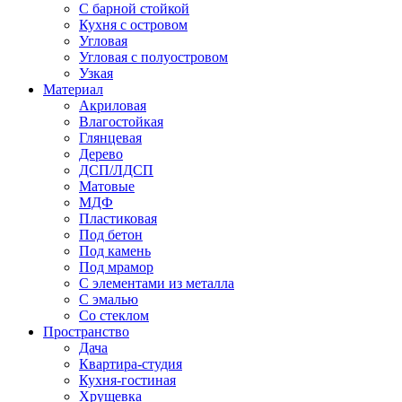
С барной стойкой
Кухня с островом
Угловая
Угловая с полуостровом
Узкая
Материал
Акриловая
Влагостойкая
Глянцевая
Дерево
ДСП/ЛДСП
Матовые
МДФ
Пластиковая
Под бетон
Под камень
Под мрамор
С элементами из металла
С эмалью
Со стеклом
Пространство
Дача
Квартира-студия
Кухня-гостиная
Хрущевка