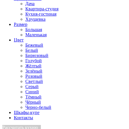
Дача
Квартира-студия
Кухня-гостиная
Хрущевка
Размер
Большая
Маленькая
Цвет
Бежевый
Белый
Бирюзовый
Голубой
Жёлтый
Зелёный
Розовый
Светлый
Серый
Синий
Тёмный
Чёрный
Черно-белый
Шкафы-купе
Контакты
Рассчитать кухню