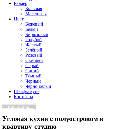
Размер
Большая
Маленькая
Цвет
Бежевый
Белый
Бирюзовый
Голубой
Жёлтый
Зелёный
Розовый
Светлый
Серый
Синий
Тёмный
Чёрный
Черно-белый
Шкафы-купе
Контакты
Рассчитать кухню
Угловая кухня с полуостровом в
квартиру-студию