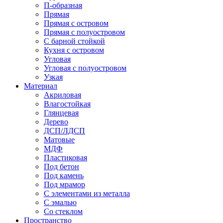
П-образная
Прямая
Прямая с островом
Прямая с полуостровом
С барной стойкой
Кухня с островом
Угловая
Угловая с полуостровом
Узкая
Материал
Акриловая
Влагостойкая
Глянцевая
Дерево
ДСП/ЛДСП
Матовые
МДФ
Пластиковая
Под бетон
Под камень
Под мрамор
С элементами из металла
С эмалью
Со стеклом
Пространство