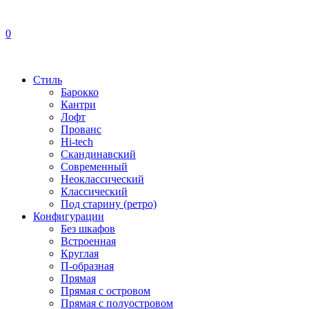
0
Стиль
Барокко
Кантри
Лофт
Прованс
Hi-tech
Скандинавский
Современный
Неоклассический
Классический
Под старину (ретро)
Конфигурации
Без шкафов
Встроенная
Круглая
П-образная
Прямая
Прямая с островом
Прямая с полуостровом