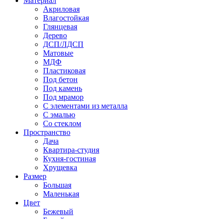
Материал
Акриловая
Влагостойкая
Глянцевая
Дерево
ДСП/ЛДСП
Матовые
МДФ
Пластиковая
Под бетон
Под камень
Под мрамор
С элементами из металла
С эмалью
Со стеклом
Пространство
Дача
Квартира-студия
Кухня-гостиная
Хрущевка
Размер
Большая
Маленькая
Цвет
Бежевый