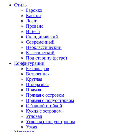
Стиль
Барокко
Кантри
Лофт
Прованс
Hi-tech
Скандинавский
Современный
Неоклассический
Классический
Под старину (ретро)
Конфигурации
Без шкафов
Встроенная
Круглая
П-образная
Прямая
Прямая с островом
Прямая с полуостровом
С барной стойкой
Кухня с островом
Угловая
Угловая с полуостровом
Узкая