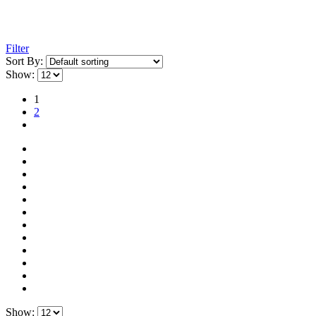
Filter
Sort By:
Show:
1
2
Show: