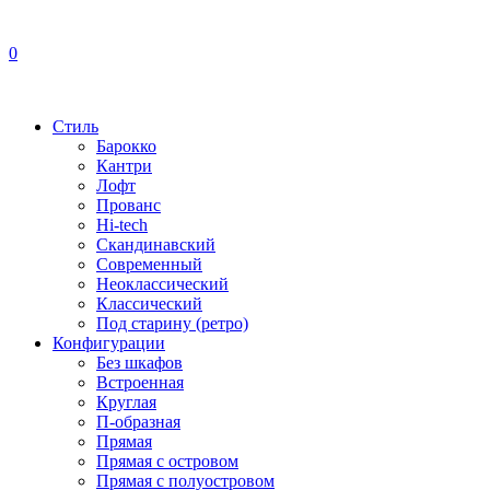
0
Стиль
Барокко
Кантри
Лофт
Прованс
Hi-tech
Скандинавский
Современный
Неоклассический
Классический
Под старину (ретро)
Конфигурации
Без шкафов
Встроенная
Круглая
П-образная
Прямая
Прямая с островом
Прямая с полуостровом