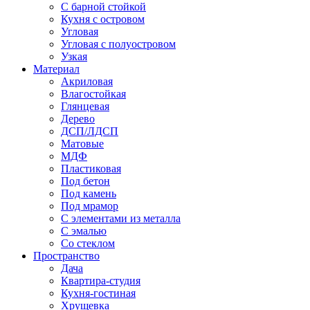
С барной стойкой
Кухня с островом
Угловая
Угловая с полуостровом
Узкая
Материал
Акриловая
Влагостойкая
Глянцевая
Дерево
ДСП/ЛДСП
Матовые
МДФ
Пластиковая
Под бетон
Под камень
Под мрамор
С элементами из металла
С эмалью
Со стеклом
Пространство
Дача
Квартира-студия
Кухня-гостиная
Хрущевка