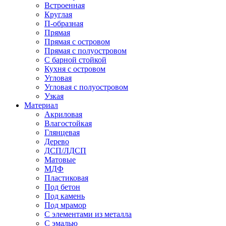
Встроенная
Круглая
П-образная
Прямая
Прямая с островом
Прямая с полуостровом
С барной стойкой
Кухня с островом
Угловая
Угловая с полуостровом
Узкая
Материал
Акриловая
Влагостойкая
Глянцевая
Дерево
ДСП/ЛДСП
Матовые
МДФ
Пластиковая
Под бетон
Под камень
Под мрамор
С элементами из металла
С эмалью