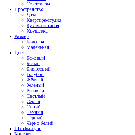
Со стеклом
Пространство
Дача
Квартира-студия
Кухня-гостиная
Хрущевка
Размер
Большая
Маленькая
Цвет
Бежевый
Белый
Бирюзовый
Голубой
Жёлтый
Зелёный
Розовый
Светлый
Серый
Синий
Тёмный
Чёрный
Черно-белый
Шкафы-купе
Контакты