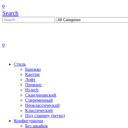
0
Search
0
Стиль
Барокко
Кантри
Лофт
Прованс
Hi-tech
Скандинавский
Современный
Неоклассический
Классический
Под старину (ретро)
Конфигурации
Без шкафов