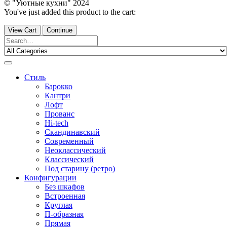
© "Уютные кухни" 2024
You've just added this product to the cart:
View Cart
Continue
Стиль
Барокко
Кантри
Лофт
Прованс
Hi-tech
Скандинавский
Современный
Неоклассический
Классический
Под старину (ретро)
Конфигурации
Без шкафов
Встроенная
Круглая
П-образная
Прямая