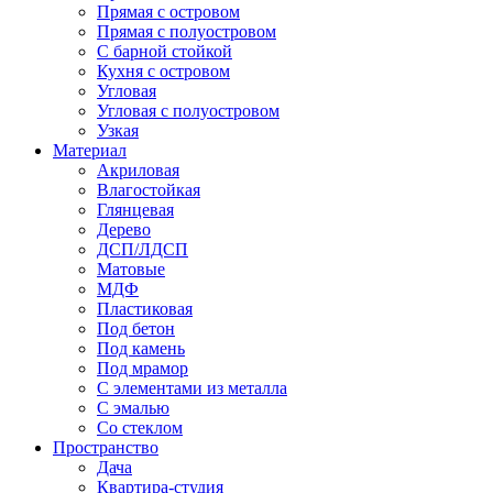
Прямая с островом
Прямая с полуостровом
С барной стойкой
Кухня с островом
Угловая
Угловая с полуостровом
Узкая
Материал
Акриловая
Влагостойкая
Глянцевая
Дерево
ДСП/ЛДСП
Матовые
МДФ
Пластиковая
Под бетон
Под камень
Под мрамор
С элементами из металла
С эмалью
Со стеклом
Пространство
Дача
Квартира-студия