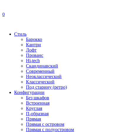
0
Стиль
Барокко
Кантри
Лофт
Прованс
Hi-tech
Скандинавский
Современный
Неоклассический
Классический
Под старину (ретро)
Конфигурации
Без шкафов
Встроенная
Круглая
П-образная
Прямая
Прямая с островом
Прямая с полуостровом