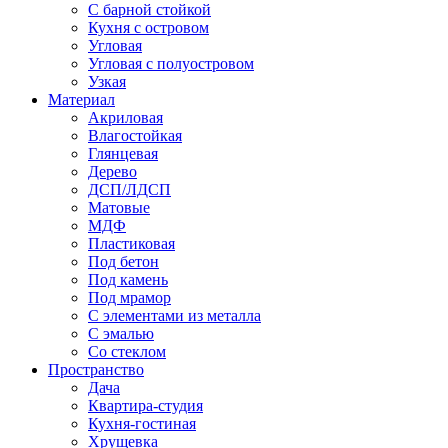
С барной стойкой
Кухня с островом
Угловая
Угловая с полуостровом
Узкая
Материал
Акриловая
Влагостойкая
Глянцевая
Дерево
ДСП/ЛДСП
Матовые
МДФ
Пластиковая
Под бетон
Под камень
Под мрамор
С элементами из металла
С эмалью
Со стеклом
Пространство
Дача
Квартира-студия
Кухня-гостиная
Хрущевка