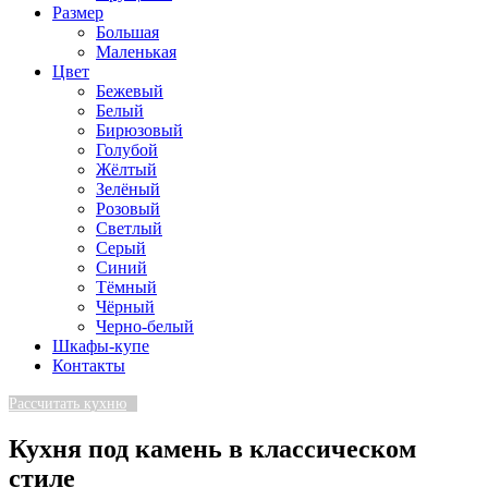
Размер
Большая
Маленькая
Цвет
Бежевый
Белый
Бирюзовый
Голубой
Жёлтый
Зелёный
Розовый
Светлый
Серый
Синий
Тёмный
Чёрный
Черно-белый
Шкафы-купе
Контакты
Рассчитать кухню
Кухня под камень в классическом
стиле