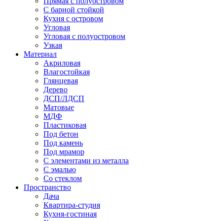
Прямая с полуостровом
С барной стойкой
Кухня с островом
Угловая
Угловая с полуостровом
Узкая
Материал
Акриловая
Влагостойкая
Глянцевая
Дерево
ДСП/ЛДСП
Матовые
МДФ
Пластиковая
Под бетон
Под камень
Под мрамор
С элементами из металла
С эмалью
Со стеклом
Пространство
Дача
Квартира-студия
Кухня-гостиная