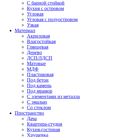
С барной стойкой
Кухня с островом
Угловая
Угловая с полуостровом
Узкая
Материал
Акриловая
Влагостойкая
Глянцевая
Дерево
ДСП/ЛДСП
Матовые
МДФ
Пластиковая
Под бетон
Под камень
Под мрамор
С элементами из металла
С эмалью
Со стеклом
Пространство
Дача
Квартира-студия
Кухня-гостиная
Хрущевка