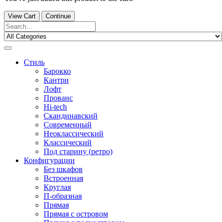
View Cart
Continue
Стиль
Барокко
Кантри
Лофт
Прованс
Hi-tech
Скандинавский
Современный
Неоклассический
Классический
Под старину (ретро)
Конфигурации
Без шкафов
Встроенная
Круглая
П-образная
Прямая
Прямая с островом