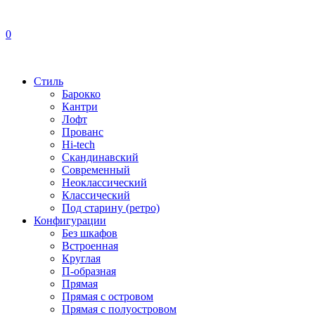
0
Стиль
Барокко
Кантри
Лофт
Прованс
Hi-tech
Скандинавский
Современный
Неоклассический
Классический
Под старину (ретро)
Конфигурации
Без шкафов
Встроенная
Круглая
П-образная
Прямая
Прямая с островом
Прямая с полуостровом