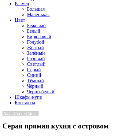
Размер
Большая
Маленькая
Цвет
Бежевый
Белый
Бирюзовый
Голубой
Жёлтый
Зелёный
Розовый
Светлый
Серый
Синий
Тёмный
Чёрный
Черно-белый
Шкафы-купе
Контакты
Рассчитать кухню
Серая прямая кухня с островом