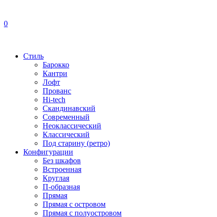
0
Стиль
Барокко
Кантри
Лофт
Прованс
Hi-tech
Скандинавский
Современный
Неоклассический
Классический
Под старину (ретро)
Конфигурации
Без шкафов
Встроенная
Круглая
П-образная
Прямая
Прямая с островом
Прямая с полуостровом