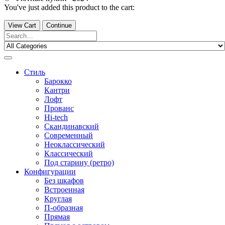
You've just added this product to the cart:
View Cart
Continue
Стиль
Барокко
Кантри
Лофт
Прованс
Hi-tech
Скандинавский
Современный
Неоклассический
Классический
Под старину (ретро)
Конфигурации
Без шкафов
Встроенная
Круглая
П-образная
Прямая