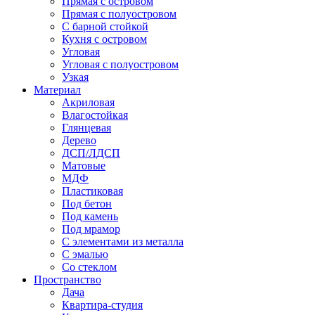
Прямая с островом
Прямая с полуостровом
С барной стойкой
Кухня с островом
Угловая
Угловая с полуостровом
Узкая
Материал
Акриловая
Влагостойкая
Глянцевая
Дерево
ДСП/ЛДСП
Матовые
МДФ
Пластиковая
Под бетон
Под камень
Под мрамор
С элементами из металла
С эмалью
Со стеклом
Пространство
Дача
Квартира-студия