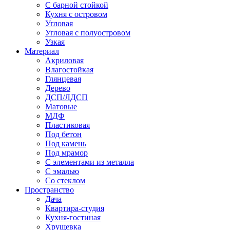
С барной стойкой
Кухня с островом
Угловая
Угловая с полуостровом
Узкая
Материал
Акриловая
Влагостойкая
Глянцевая
Дерево
ДСП/ЛДСП
Матовые
МДФ
Пластиковая
Под бетон
Под камень
Под мрамор
С элементами из металла
С эмалью
Со стеклом
Пространство
Дача
Квартира-студия
Кухня-гостиная
Хрущевка