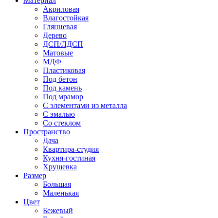
Материал
Акриловая
Влагостойкая
Глянцевая
Дерево
ДСП/ЛДСП
Матовые
МДФ
Пластиковая
Под бетон
Под камень
Под мрамор
С элементами из металла
С эмалью
Со стеклом
Пространство
Дача
Квартира-студия
Кухня-гостиная
Хрущевка
Размер
Большая
Маленькая
Цвет
Бежевый