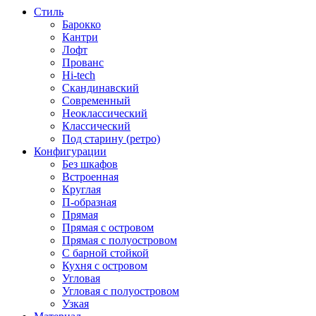
Стиль
Барокко
Кантри
Лофт
Прованс
Hi-tech
Скандинавский
Современный
Неоклассический
Классический
Под старину (ретро)
Конфигурации
Без шкафов
Встроенная
Круглая
П-образная
Прямая
Прямая с островом
Прямая с полуостровом
С барной стойкой
Кухня с островом
Угловая
Угловая с полуостровом
Узкая