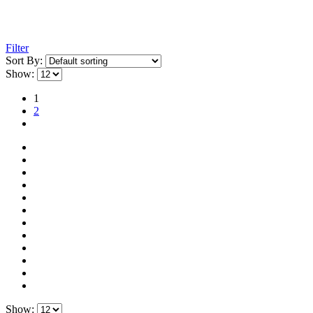
Filter
Sort By:
Show:
1
2
Show: