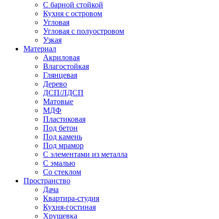
С барной стойкой
Кухня с островом
Угловая
Угловая с полуостровом
Узкая
Материал
Акриловая
Влагостойкая
Глянцевая
Дерево
ДСП/ЛДСП
Матовые
МДФ
Пластиковая
Под бетон
Под камень
Под мрамор
С элементами из металла
С эмалью
Со стеклом
Пространство
Дача
Квартира-студия
Кухня-гостиная
Хрущевка