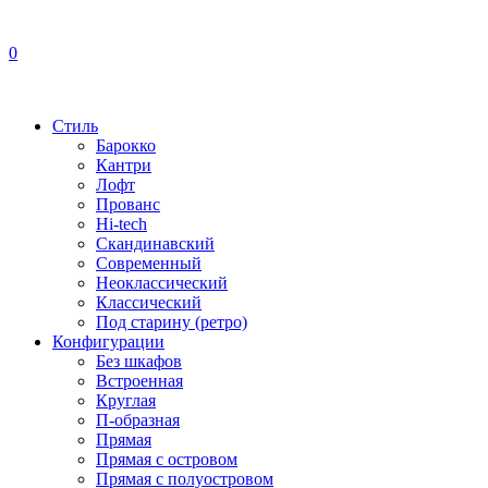
0
Стиль
Барокко
Кантри
Лофт
Прованс
Hi-tech
Скандинавский
Современный
Неоклассический
Классический
Под старину (ретро)
Конфигурации
Без шкафов
Встроенная
Круглая
П-образная
Прямая
Прямая с островом
Прямая с полуостровом