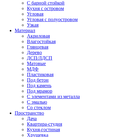
С барной стойкой
Кухня с островом
Угловая
Угловая с полуостровом
Узкая
Материал
Акриловая
Влагостойкая
Глянцевая
Дерево
ДСП/ЛДСП
Матовые
МДФ
Пластиковая
Под бетон
Под камень
Под мрамор
С элементами из металла
С эмалью
Со стеклом
Пространство
Дача
Квартира-студия
Кухня-гостиная
Хрущевка