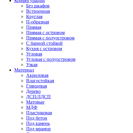
Конфигурации
Без шкафов
Встроенная
Круглая
П-образная
Прямая
Прямая с островом
Прямая с полуостровом
С барной стойкой
Кухня с островом
Угловая
Угловая с полуостровом
Узкая
Материал
Акриловая
Влагостойкая
Глянцевая
Дерево
ДСП/ЛДСП
Матовые
МДФ
Пластиковая
Под бетон
Под камень
Под мрамор