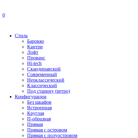
0
Стиль
Барокко
Кантри
Лофт
Прованс
Hi-tech
Скандинавский
Современный
Неоклассический
Классический
Под старину (ретро)
Конфигурации
Без шкафов
Встроенная
Круглая
П-образная
Прямая
Прямая с островом
Прямая с полуостровом