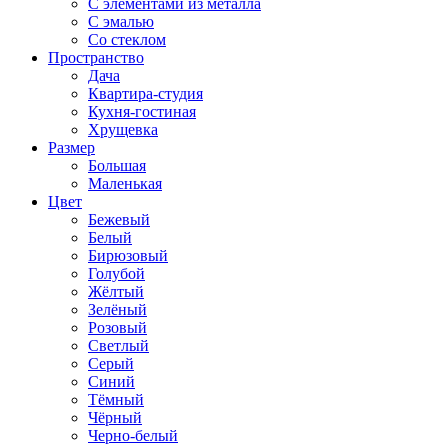
С элементами из металла
С эмалью
Со стеклом
Пространство
Дача
Квартира-студия
Кухня-гостиная
Хрущевка
Размер
Большая
Маленькая
Цвет
Бежевый
Белый
Бирюзовый
Голубой
Жёлтый
Зелёный
Розовый
Светлый
Серый
Синий
Тёмный
Чёрный
Черно-белый