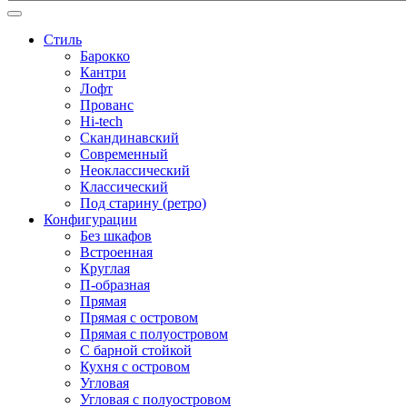
Стиль
Барокко
Кантри
Лофт
Прованс
Hi-tech
Скандинавский
Современный
Неоклассический
Классический
Под старину (ретро)
Конфигурации
Без шкафов
Встроенная
Круглая
П-образная
Прямая
Прямая с островом
Прямая с полуостровом
С барной стойкой
Кухня с островом
Угловая
Угловая с полуостровом