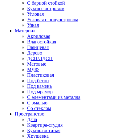
С барной стойкой
Кухня с островом
Угловая
Угловая с полуостровом
Узкая
Материал
Акриловая
Влагостойкая
Глянцевая
Дерево
ДСП/ЛДСП
Матовые
МДФ
Пластиковая
Под бетон
Под камень
Под мрамор
С элементами из металла
С эмалью
Со стеклом
Пространство
Дача
Квартира-студия
Кухня-гостиная
Хрущевка