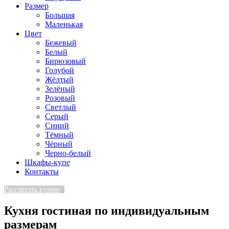
Размер
Большая
Маленькая
Цвет
Бежевый
Белый
Бирюзовый
Голубой
Жёлтый
Зелёный
Розовый
Светлый
Серый
Синий
Тёмный
Чёрный
Черно-белый
Шкафы-купе
Контакты
Рассчитать кухню
Кухня гостиная по индивидуальным
размерам