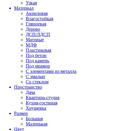
Узкая
Материал
Акриловая
Влагостойкая
Глянцевая
Дерево
ДСП/ЛДСП
Матовые
МДФ
Пластиковая
Под бетон
Под камень
Под мрамор
С элементами из металла
С эмалью
Со стеклом
Пространство
Дача
Квартира-студия
Кухня-гостиная
Хрущевка
Размер
Большая
Маленькая
Цвет