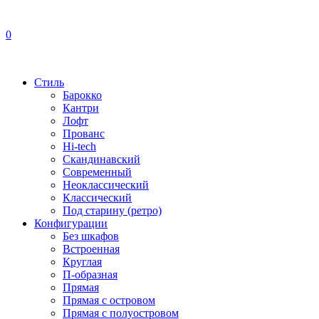
0
Стиль
Барокко
Кантри
Лофт
Прованс
Hi-tech
Скандинавский
Современный
Неоклассический
Классический
Под старину (ретро)
Конфигурации
Без шкафов
Встроенная
Круглая
П-образная
Прямая
Прямая с островом
Прямая с полуостровом