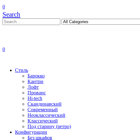
0
Search
0
Стиль
Барокко
Кантри
Лофт
Прованс
Hi-tech
Скандинавский
Современный
Неоклассический
Классический
Под старину (ретро)
Конфигурации
Без шкафов