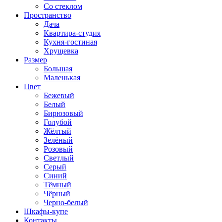
Со стеклом
Пространство
Дача
Квартира-студия
Кухня-гостиная
Хрущевка
Размер
Большая
Маленькая
Цвет
Бежевый
Белый
Бирюзовый
Голубой
Жёлтый
Зелёный
Розовый
Светлый
Серый
Синий
Тёмный
Чёрный
Черно-белый
Шкафы-купе
Контакты