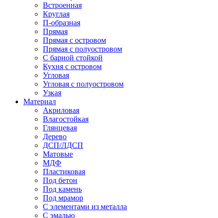
Встроенная
Круглая
П-образная
Прямая
Прямая с островом
Прямая с полуостровом
С барной стойкой
Кухня с островом
Угловая
Угловая с полуостровом
Узкая
Материал
Акриловая
Влагостойкая
Глянцевая
Дерево
ДСП/ЛДСП
Матовые
МДФ
Пластиковая
Под бетон
Под камень
Под мрамор
С элементами из металла
С эмалью