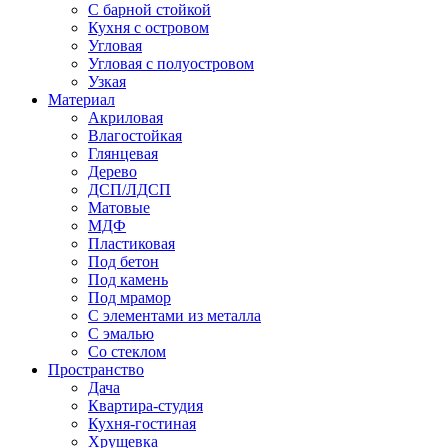
С барной стойкой
Кухня с островом
Угловая
Угловая с полуостровом
Узкая
Материал
Акриловая
Влагостойкая
Глянцевая
Дерево
ДСП/ЛДСП
Матовые
МДФ
Пластиковая
Под бетон
Под камень
Под мрамор
С элементами из металла
С эмалью
Со стеклом
Пространство
Дача
Квартира-студия
Кухня-гостиная
Хрущевка