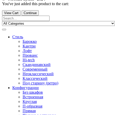
You've just added this product to the cart:
View Cart
Continue
Стиль
Барокко
Кантри
Лофт
Прованс
Hi-tech
Скандинавский
Современный
Неоклассический
Классический
Под старину (ретро)
Конфигурации
Без шкафов
Встроенная
Круглая
П-образная
Прямая