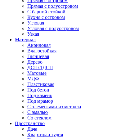
Прямая с островом
Прямая с полуостровом
С барной стойкой
Кухня с островом
Угловая
Угловая с полуостровом
Узкая
Материал
Акриловая
Влагостойкая
Глянцевая
Дерево
ДСП/ЛДСП
Матовые
МДФ
Пластиковая
Под бетон
Под камень
Под мрамор
С элементами из металла
С эмалью
Со стеклом
Пространство
Дача
Квартира-студия