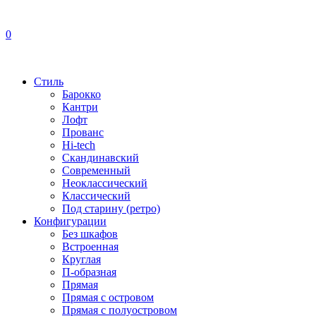
0
Стиль
Барокко
Кантри
Лофт
Прованс
Hi-tech
Скандинавский
Современный
Неоклассический
Классический
Под старину (ретро)
Конфигурации
Без шкафов
Встроенная
Круглая
П-образная
Прямая
Прямая с островом
Прямая с полуостровом