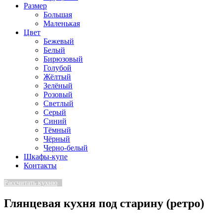
Размер
Большая
Маленькая
Цвет
Бежевый
Белый
Бирюзовый
Голубой
Жёлтый
Зелёный
Розовый
Светлый
Серый
Синий
Тёмный
Чёрный
Черно-белый
Шкафы-купе
Контакты
Рассчитать кухню
Глянцевая кухня под старину (ретро)