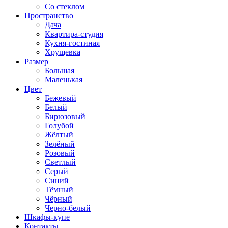
Со стеклом
Пространство
Дача
Квартира-студия
Кухня-гостиная
Хрущевка
Размер
Большая
Маленькая
Цвет
Бежевый
Белый
Бирюзовый
Голубой
Жёлтый
Зелёный
Розовый
Светлый
Серый
Синий
Тёмный
Чёрный
Черно-белый
Шкафы-купе
Контакты