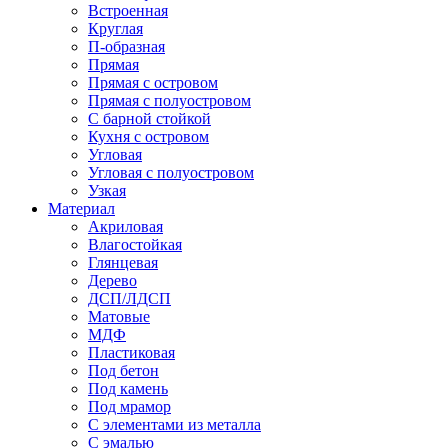
Встроенная
Круглая
П-образная
Прямая
Прямая с островом
Прямая с полуостровом
С барной стойкой
Кухня с островом
Угловая
Угловая с полуостровом
Узкая
Материал
Акриловая
Влагостойкая
Глянцевая
Дерево
ДСП/ЛДСП
Матовые
МДФ
Пластиковая
Под бетон
Под камень
Под мрамор
С элементами из металла
С эмалью