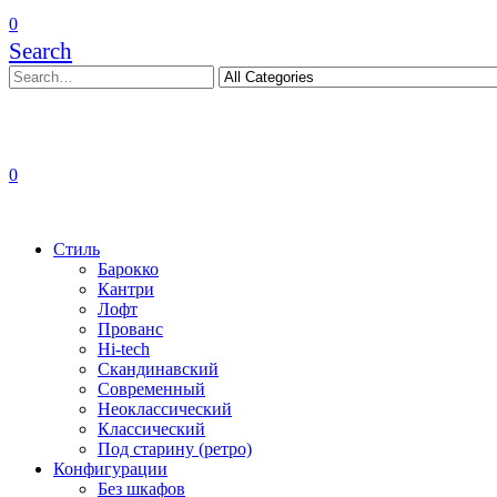
0
Search
0
Стиль
Барокко
Кантри
Лофт
Прованс
Hi-tech
Скандинавский
Современный
Неоклассический
Классический
Под старину (ретро)
Конфигурации
Без шкафов