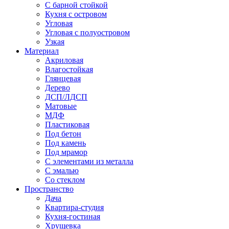
С барной стойкой
Кухня с островом
Угловая
Угловая с полуостровом
Узкая
Материал
Акриловая
Влагостойкая
Глянцевая
Дерево
ДСП/ЛДСП
Матовые
МДФ
Пластиковая
Под бетон
Под камень
Под мрамор
С элементами из металла
С эмалью
Со стеклом
Пространство
Дача
Квартира-студия
Кухня-гостиная
Хрущевка