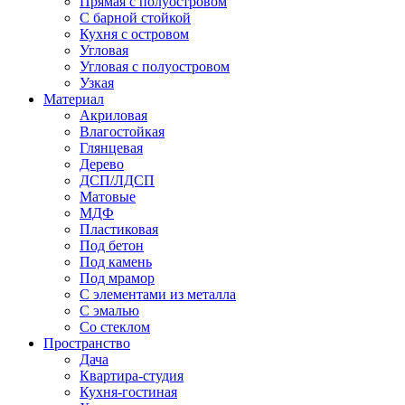
Прямая с полуостровом
С барной стойкой
Кухня с островом
Угловая
Угловая с полуостровом
Узкая
Материал
Акриловая
Влагостойкая
Глянцевая
Дерево
ДСП/ЛДСП
Матовые
МДФ
Пластиковая
Под бетон
Под камень
Под мрамор
С элементами из металла
С эмалью
Со стеклом
Пространство
Дача
Квартира-студия
Кухня-гостиная