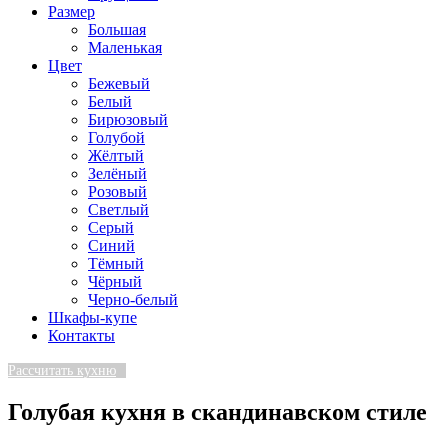
Размер
Большая
Маленькая
Цвет
Бежевый
Белый
Бирюзовый
Голубой
Жёлтый
Зелёный
Розовый
Светлый
Серый
Синий
Тёмный
Чёрный
Черно-белый
Шкафы-купе
Контакты
Рассчитать кухню
Голубая кухня в скандинавском стиле