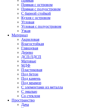
Прямая
Прямая с островом
Прямая с полуостровом
С барной стойкой
Кухня с островом
Угловая
Угловая с полуостровом
Узкая
Материал
Акриловая
Влагостойкая
Глянцевая
Дерево
ДСП/ЛДСП
Матовые
МДФ
Пластиковая
Под бетон
Под камень
Под мрамор
С элементами из металла
С эмалью
Со стеклом
Пространство
Дача