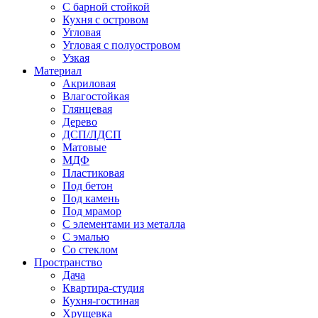
С барной стойкой
Кухня с островом
Угловая
Угловая с полуостровом
Узкая
Материал
Акриловая
Влагостойкая
Глянцевая
Дерево
ДСП/ЛДСП
Матовые
МДФ
Пластиковая
Под бетон
Под камень
Под мрамор
С элементами из металла
С эмалью
Со стеклом
Пространство
Дача
Квартира-студия
Кухня-гостиная
Хрущевка