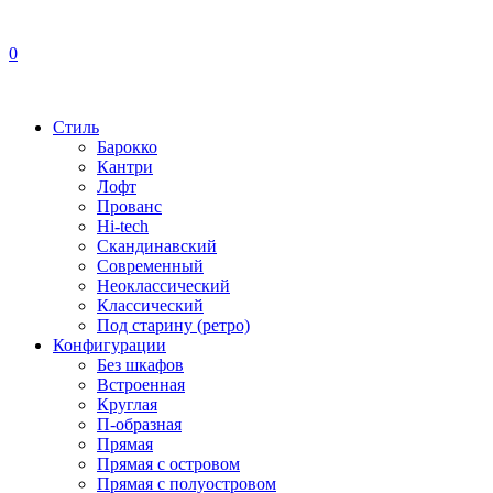
0
Стиль
Барокко
Кантри
Лофт
Прованс
Hi-tech
Скандинавский
Современный
Неоклассический
Классический
Под старину (ретро)
Конфигурации
Без шкафов
Встроенная
Круглая
П-образная
Прямая
Прямая с островом
Прямая с полуостровом