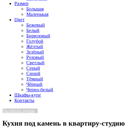
Размер
Большая
Маленькая
Цвет
Бежевый
Белый
Бирюзовый
Голубой
Жёлтый
Зелёный
Розовый
Светлый
Серый
Синий
Тёмный
Чёрный
Черно-белый
Шкафы-купе
Контакты
Рассчитать кухню
Кухня под камень в квартиру-студию