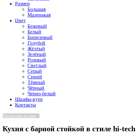
Размер
Большая
Маленькая
Цвет
Бежевый
Белый
Бирюзовый
Голубой
Жёлтый
Зелёный
Розовый
Светлый
Серый
Синий
Тёмный
Чёрный
Черно-белый
Шкафы-купе
Контакты
Рассчитать кухню
Кухня с барной стойкой в стиле hi-tech