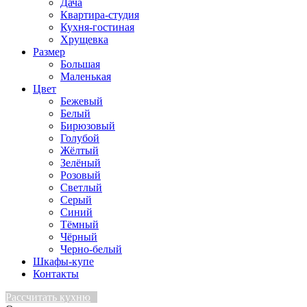
Дача
Квартира-студия
Кухня-гостиная
Хрущевка
Размер
Большая
Маленькая
Цвет
Бежевый
Белый
Бирюзовый
Голубой
Жёлтый
Зелёный
Розовый
Светлый
Серый
Синий
Тёмный
Чёрный
Черно-белый
Шкафы-купе
Контакты
Рассчитать кухню