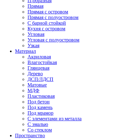
П-образная
Прямая
Прямая с островом
Прямая с полуостровом
С барной стойкой
Кухня с островом
Угловая
Угловая с полуостровом
Узкая
Материал
Акриловая
Влагостойкая
Глянцевая
Дерево
ДСП/ЛДСП
Матовые
МДФ
Пластиковая
Под бетон
Под камень
Под мрамор
С элементами из металла
С эмалью
Со стеклом
Пространство