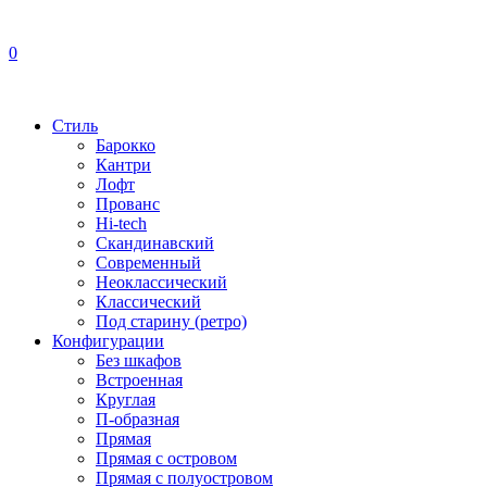
0
Стиль
Барокко
Кантри
Лофт
Прованс
Hi-tech
Скандинавский
Современный
Неоклассический
Классический
Под старину (ретро)
Конфигурации
Без шкафов
Встроенная
Круглая
П-образная
Прямая
Прямая с островом
Прямая с полуостровом