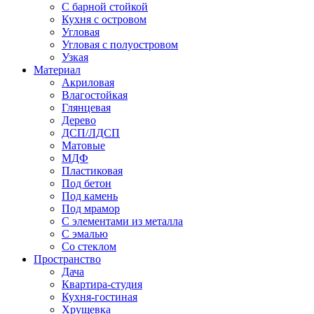
С барной стойкой
Кухня с островом
Угловая
Угловая с полуостровом
Узкая
Материал
Акриловая
Влагостойкая
Глянцевая
Дерево
ДСП/ЛДСП
Матовые
МДФ
Пластиковая
Под бетон
Под камень
Под мрамор
С элементами из металла
С эмалью
Со стеклом
Пространство
Дача
Квартира-студия
Кухня-гостиная
Хрущевка