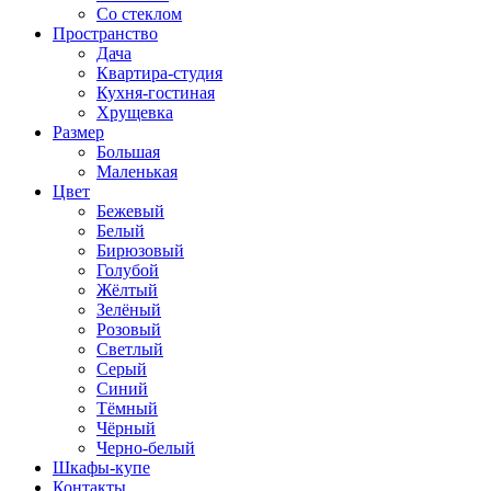
Со стеклом
Пространство
Дача
Квартира-студия
Кухня-гостиная
Хрущевка
Размер
Большая
Маленькая
Цвет
Бежевый
Белый
Бирюзовый
Голубой
Жёлтый
Зелёный
Розовый
Светлый
Серый
Синий
Тёмный
Чёрный
Черно-белый
Шкафы-купе
Контакты