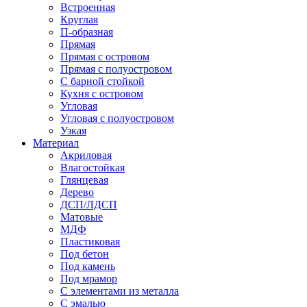
Встроенная
Круглая
П-образная
Прямая
Прямая с островом
Прямая с полуостровом
С барной стойкой
Кухня с островом
Угловая
Угловая с полуостровом
Узкая
Материал
Акриловая
Влагостойкая
Глянцевая
Дерево
ДСП/ЛДСП
Матовые
МДФ
Пластиковая
Под бетон
Под камень
Под мрамор
С элементами из металла
С эмалью