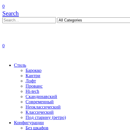
0
Search
0
Стиль
Барокко
Кантри
Лофт
Прованс
Hi-tech
Скандинавский
Современный
Неоклассический
Классический
Под старину (ретро)
Конфигурации
Без шкафов