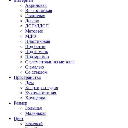
Материал
Акриловая
Влагостойкая
Глянцевая
Дерево
ДСП/ЛДСП
Матовые
МДФ
Пластиковая
Под бетон
Под камень
Под мрамор
С элементами из металла
С эмалью
Со стеклом
Пространство
Дача
Квартира-студия
Кухня-гостиная
Хрущевка
Размер
Большая
Маленькая
Цвет
Бежевый