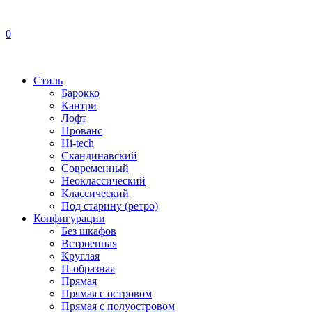
0
Стиль
Барокко
Кантри
Лофт
Прованс
Hi-tech
Скандинавский
Современный
Неоклассический
Классический
Под старину (ретро)
Конфигурации
Без шкафов
Встроенная
Круглая
П-образная
Прямая
Прямая с островом
Прямая с полуостровом