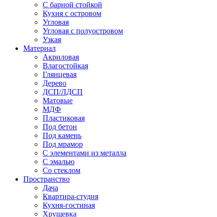
С барной стойкой
Кухня с островом
Угловая
Угловая с полуостровом
Узкая
Материал
Акриловая
Влагостойкая
Глянцевая
Дерево
ДСП/ЛДСП
Матовые
МДФ
Пластиковая
Под бетон
Под камень
Под мрамор
С элементами из металла
С эмалью
Со стеклом
Пространство
Дача
Квартира-студия
Кухня-гостиная
Хрущевка