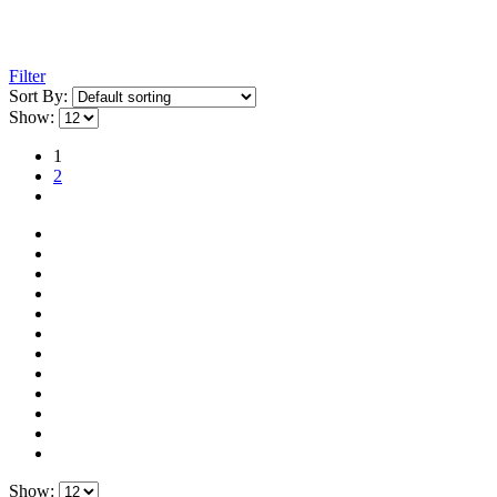
Filter
Sort By:
Show:
1
2
Show: