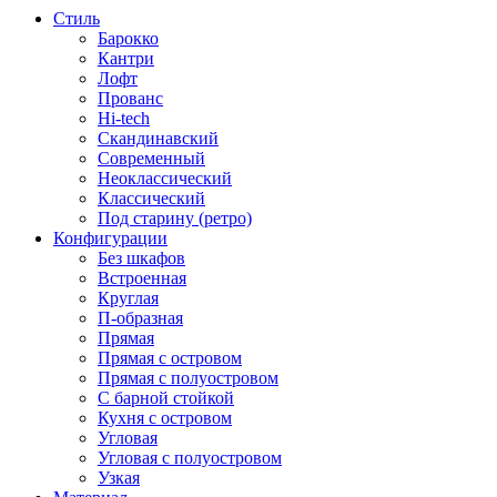
Стиль
Барокко
Кантри
Лофт
Прованс
Hi-tech
Скандинавский
Современный
Неоклассический
Классический
Под старину (ретро)
Конфигурации
Без шкафов
Встроенная
Круглая
П-образная
Прямая
Прямая с островом
Прямая с полуостровом
С барной стойкой
Кухня с островом
Угловая
Угловая с полуостровом
Узкая