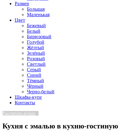
Размер
Большая
Маленькая
Цвет
Бежевый
Белый
Бирюзовый
Голубой
Жёлтый
Зелёный
Розовый
Светлый
Серый
Синий
Тёмный
Чёрный
Черно-белый
Шкафы-купе
Контакты
Рассчитать кухню
Кухня с эмалью в кухню-гостиную