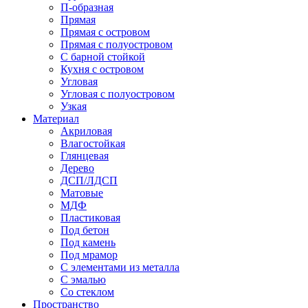
П-образная
Прямая
Прямая с островом
Прямая с полуостровом
С барной стойкой
Кухня с островом
Угловая
Угловая с полуостровом
Узкая
Материал
Акриловая
Влагостойкая
Глянцевая
Дерево
ДСП/ЛДСП
Матовые
МДФ
Пластиковая
Под бетон
Под камень
Под мрамор
С элементами из металла
С эмалью
Со стеклом
Пространство