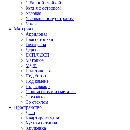
С барной стойкой
Кухня с островом
Угловая
Угловая с полуостровом
Узкая
Материал
Акриловая
Влагостойкая
Глянцевая
Дерево
ДСП/ЛДСП
Матовые
МДФ
Пластиковая
Под бетон
Под камень
Под мрамор
С элементами из металла
С эмалью
Со стеклом
Пространство
Дача
Квартира-студия
Кухня-гостиная
Хрущевка