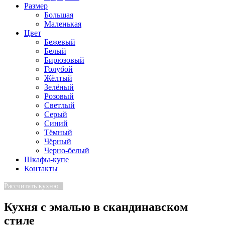
Размер
Большая
Маленькая
Цвет
Бежевый
Белый
Бирюзовый
Голубой
Жёлтый
Зелёный
Розовый
Светлый
Серый
Синий
Тёмный
Чёрный
Черно-белый
Шкафы-купе
Контакты
Рассчитать кухню
Кухня с эмалью в скандинавском
стиле