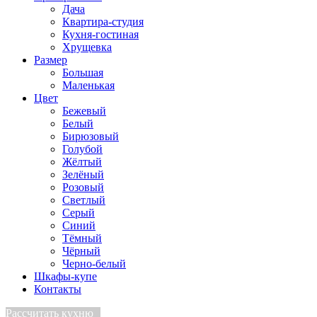
Дача
Квартира-студия
Кухня-гостиная
Хрущевка
Размер
Большая
Маленькая
Цвет
Бежевый
Белый
Бирюзовый
Голубой
Жёлтый
Зелёный
Розовый
Светлый
Серый
Синий
Тёмный
Чёрный
Черно-белый
Шкафы-купе
Контакты
Рассчитать кухню