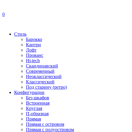
0
Стиль
Барокко
Кантри
Лофт
Прованс
Hi-tech
Скандинавский
Современный
Неоклассический
Классический
Под старину (ретро)
Конфигурации
Без шкафов
Встроенная
Круглая
П-образная
Прямая
Прямая с островом
Прямая с полуостровом