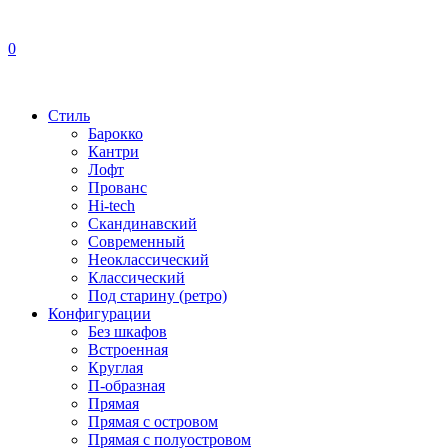
0
Стиль
Барокко
Кантри
Лофт
Прованс
Hi-tech
Скандинавский
Современный
Неоклассический
Классический
Под старину (ретро)
Конфигурации
Без шкафов
Встроенная
Круглая
П-образная
Прямая
Прямая с островом
Прямая с полуостровом