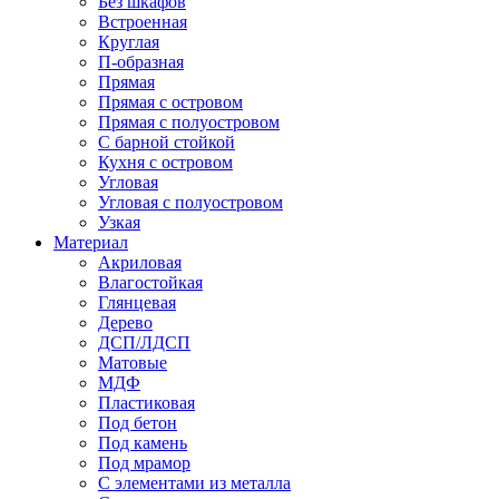
Без шкафов
Встроенная
Круглая
П-образная
Прямая
Прямая с островом
Прямая с полуостровом
С барной стойкой
Кухня с островом
Угловая
Угловая с полуостровом
Узкая
Материал
Акриловая
Влагостойкая
Глянцевая
Дерево
ДСП/ЛДСП
Матовые
МДФ
Пластиковая
Под бетон
Под камень
Под мрамор
С элементами из металла