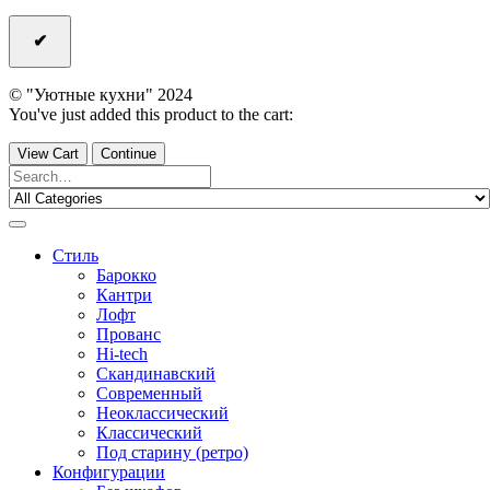
© "Уютные кухни" 2024
You've just added this product to the cart:
View Cart
Continue
Стиль
Барокко
Кантри
Лофт
Прованс
Hi-tech
Скандинавский
Современный
Неоклассический
Классический
Под старину (ретро)
Конфигурации