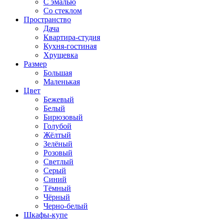
С эмалью
Со стеклом
Пространство
Дача
Квартира-студия
Кухня-гостиная
Хрущевка
Размер
Большая
Маленькая
Цвет
Бежевый
Белый
Бирюзовый
Голубой
Жёлтый
Зелёный
Розовый
Светлый
Серый
Синий
Тёмный
Чёрный
Черно-белый
Шкафы-купе