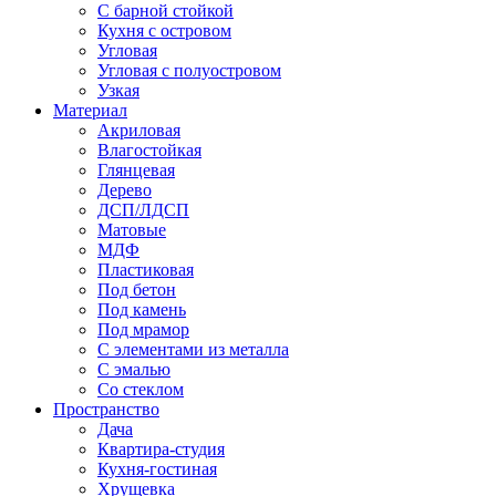
С барной стойкой
Кухня с островом
Угловая
Угловая с полуостровом
Узкая
Материал
Акриловая
Влагостойкая
Глянцевая
Дерево
ДСП/ЛДСП
Матовые
МДФ
Пластиковая
Под бетон
Под камень
Под мрамор
С элементами из металла
С эмалью
Со стеклом
Пространство
Дача
Квартира-студия
Кухня-гостиная
Хрущевка