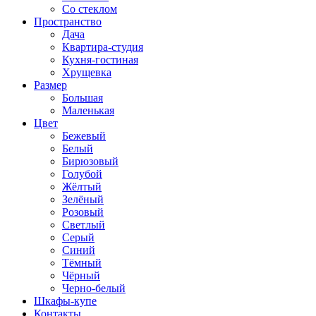
Со стеклом
Пространство
Дача
Квартира-студия
Кухня-гостиная
Хрущевка
Размер
Большая
Маленькая
Цвет
Бежевый
Белый
Бирюзовый
Голубой
Жёлтый
Зелёный
Розовый
Светлый
Серый
Синий
Тёмный
Чёрный
Черно-белый
Шкафы-купе
Контакты