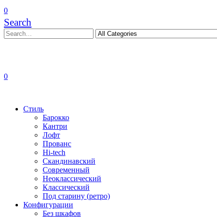
0
Search
0
Стиль
Барокко
Кантри
Лофт
Прованс
Hi-tech
Скандинавский
Современный
Неоклассический
Классический
Под старину (ретро)
Конфигурации
Без шкафов