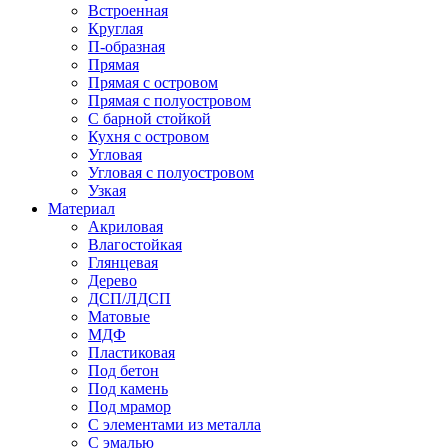
Встроенная
Круглая
П-образная
Прямая
Прямая с островом
Прямая с полуостровом
С барной стойкой
Кухня с островом
Угловая
Угловая с полуостровом
Узкая
Материал
Акриловая
Влагостойкая
Глянцевая
Дерево
ДСП/ЛДСП
Матовые
МДФ
Пластиковая
Под бетон
Под камень
Под мрамор
С элементами из металла
С эмалью