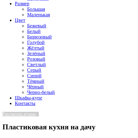
Размер
Большая
Маленькая
Цвет
Бежевый
Белый
Бирюзовый
Голубой
Жёлтый
Зелёный
Розовый
Светлый
Серый
Синий
Тёмный
Чёрный
Черно-белый
Шкафы-купе
Контакты
Рассчитать кухню
Пластиковая кухня на дачу