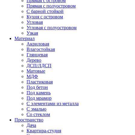
Прямая с островом
Прямая с полуостровом
С барной стойкой
Кухня с островом
Угловая
Угловая с полуостровом
Узкая
Материал
Акриловая
Влагостойкая
Глянцевая
Дерево
ДСП/ЛДСП
Матовые
МДФ
Пластиковая
Под бетон
Под камень
Под мрамор
С элементами из металла
С эмалью
Со стеклом
Пространство
Дача
Квартира-студия