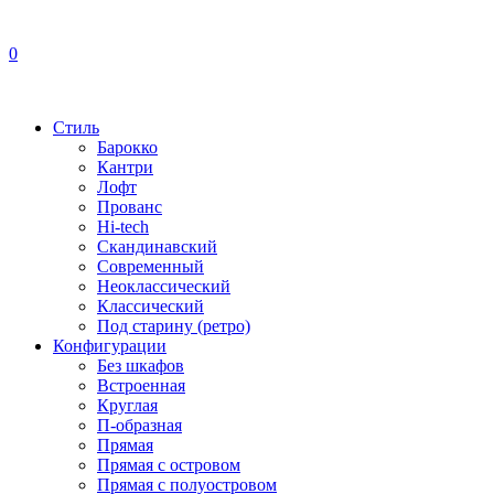
0
Стиль
Барокко
Кантри
Лофт
Прованс
Hi-tech
Скандинавский
Современный
Неоклассический
Классический
Под старину (ретро)
Конфигурации
Без шкафов
Встроенная
Круглая
П-образная
Прямая
Прямая с островом
Прямая с полуостровом