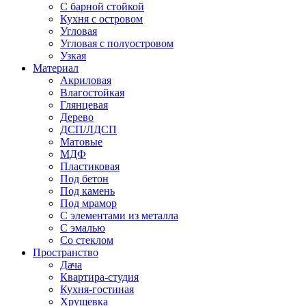
С барной стойкой
Кухня с островом
Угловая
Угловая с полуостровом
Узкая
Материал
Акриловая
Влагостойкая
Глянцевая
Дерево
ДСП/ЛДСП
Матовые
МДФ
Пластиковая
Под бетон
Под камень
Под мрамор
С элементами из металла
С эмалью
Со стеклом
Пространство
Дача
Квартира-студия
Кухня-гостиная
Хрущевка