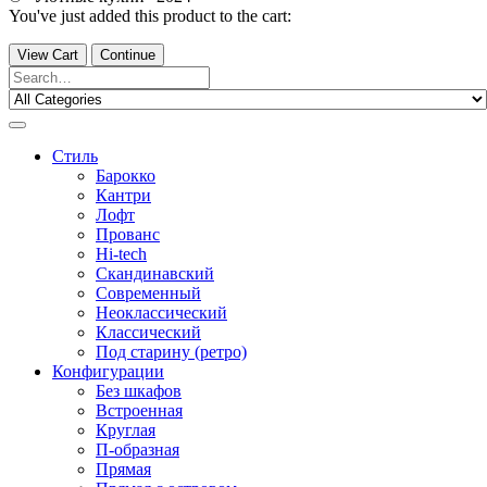
You've just added this product to the cart:
View Cart
Continue
Стиль
Барокко
Кантри
Лофт
Прованс
Hi-tech
Скандинавский
Современный
Неоклассический
Классический
Под старину (ретро)
Конфигурации
Без шкафов
Встроенная
Круглая
П-образная
Прямая