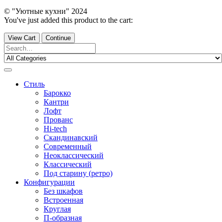
© "Уютные кухни" 2024
You've just added this product to the cart:
View Cart
Continue
Стиль
Барокко
Кантри
Лофт
Прованс
Hi-tech
Скандинавский
Современный
Неоклассический
Классический
Под старину (ретро)
Конфигурации
Без шкафов
Встроенная
Круглая
П-образная