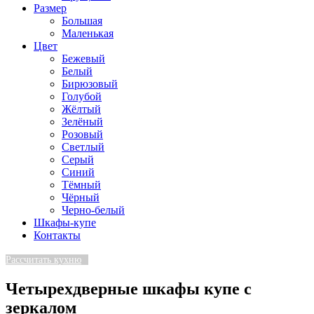
Размер
Большая
Маленькая
Цвет
Бежевый
Белый
Бирюзовый
Голубой
Жёлтый
Зелёный
Розовый
Светлый
Серый
Синий
Тёмный
Чёрный
Черно-белый
Шкафы-купе
Контакты
Рассчитать кухню
Четырехдверные шкафы купе с
зеркалом