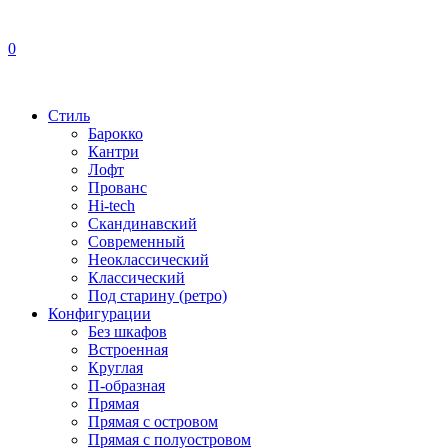
0
Стиль
Барокко
Кантри
Лофт
Прованс
Hi-tech
Скандинавский
Современный
Неоклассический
Классический
Под старину (ретро)
Конфигурации
Без шкафов
Встроенная
Круглая
П-образная
Прямая
Прямая с островом
Прямая с полуостровом