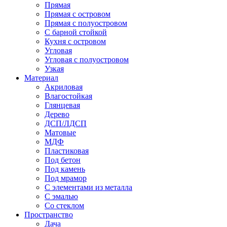
Прямая
Прямая с островом
Прямая с полуостровом
С барной стойкой
Кухня с островом
Угловая
Угловая с полуостровом
Узкая
Материал
Акриловая
Влагостойкая
Глянцевая
Дерево
ДСП/ЛДСП
Матовые
МДФ
Пластиковая
Под бетон
Под камень
Под мрамор
С элементами из металла
С эмалью
Со стеклом
Пространство
Дача