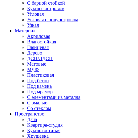
С барной стойкой
Кухня с островом
Угловая
Угловая с полуостровом
Узкая
Материал
Акриловая
Влагостойкая
Глянцевая
Дерево
ДСП/ЛДСП
Матовые
МДФ
Пластиковая
Под бетон
Под камень
Под мрамор
С элементами из металла
С эмалью
Со стеклом
Пространство
Дача
Квартира-студия
Кухня-гостиная
Хрущевка