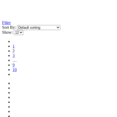
Filter
Sort By:
Show:
1
2
3
…
9
10