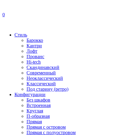
0
Стиль
Барокко
Кантри
Лофт
Прованс
Hi-tech
Скандинавский
Современный
Неоклассический
Классический
Под старину (ретро)
Конфигурации
Без шкафов
Встроенная
Круглая
П-образная
Прямая
Прямая с островом
Прямая с полуостровом