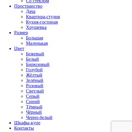
Со стеклом
Пространство
Дача
Квартира-студия
Кухня-гостиная
Хрущевка
Размер
Большая
Маленькая
Цвет
Бежевый
Белый
Бирюзовый
Голубой
Жёлтый
Зелёный
Розовый
Светлый
Серый
Синий
Тёмный
Чёрный
Черно-белый
Шкафы-купе
Контакты