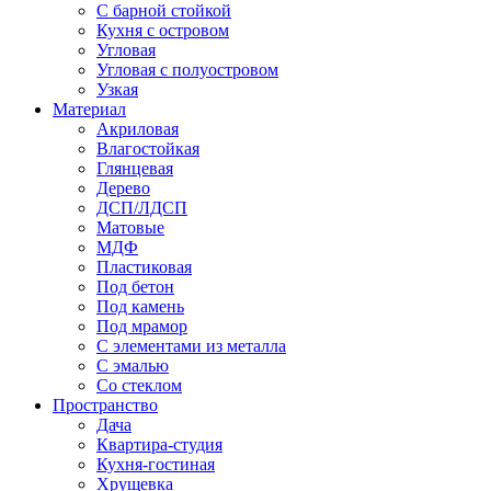
С барной стойкой
Кухня с островом
Угловая
Угловая с полуостровом
Узкая
Материал
Акриловая
Влагостойкая
Глянцевая
Дерево
ДСП/ЛДСП
Матовые
МДФ
Пластиковая
Под бетон
Под камень
Под мрамор
С элементами из металла
С эмалью
Со стеклом
Пространство
Дача
Квартира-студия
Кухня-гостиная
Хрущевка