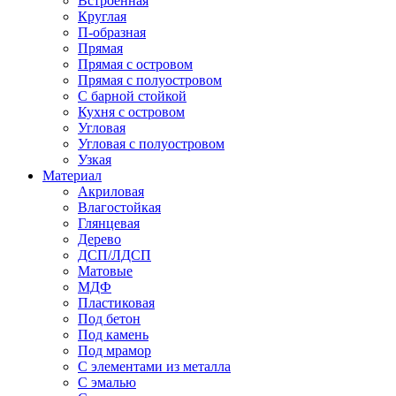
Встроенная
Круглая
П-образная
Прямая
Прямая с островом
Прямая с полуостровом
С барной стойкой
Кухня с островом
Угловая
Угловая с полуостровом
Узкая
Материал
Акриловая
Влагостойкая
Глянцевая
Дерево
ДСП/ЛДСП
Матовые
МДФ
Пластиковая
Под бетон
Под камень
Под мрамор
С элементами из металла
С эмалью