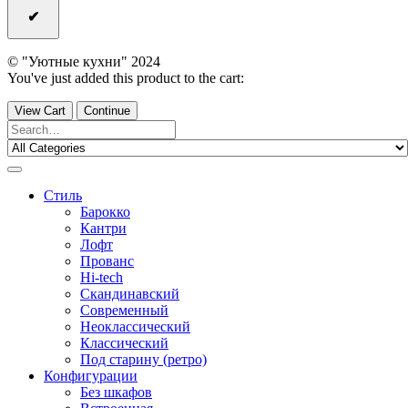
© "Уютные кухни" 2024
You've just added this product to the cart:
View Cart
Continue
Стиль
Барокко
Кантри
Лофт
Прованс
Hi-tech
Скандинавский
Современный
Неоклассический
Классический
Под старину (ретро)
Конфигурации
Без шкафов