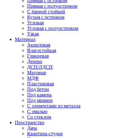
Прямая с островом
Прямая с полуостровом
С барной стойкой
Кухня с островом
Угловая
Угловая с полуостровом
Узкая
Материал
Акриловая
Влагостойкая
Глянцевая
Дерево
ДСП/ЛДСП
Матовые
МДФ
Пластиковая
Под бетон
Под камень
Под мрамор
С элементами из металла
С эмалью
Со стеклом
Пространство
Дача
Квартира-студия