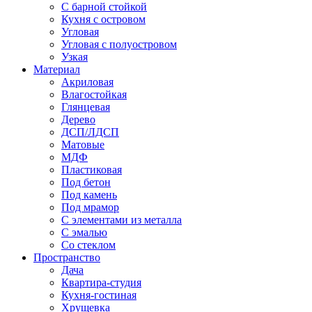
С барной стойкой
Кухня с островом
Угловая
Угловая с полуостровом
Узкая
Материал
Акриловая
Влагостойкая
Глянцевая
Дерево
ДСП/ЛДСП
Матовые
МДФ
Пластиковая
Под бетон
Под камень
Под мрамор
С элементами из металла
С эмалью
Со стеклом
Пространство
Дача
Квартира-студия
Кухня-гостиная
Хрущевка