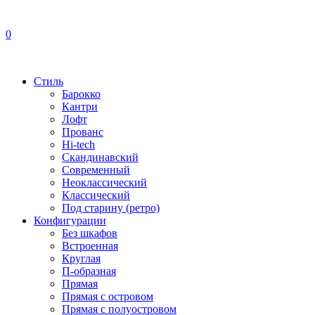
0
Стиль
Барокко
Кантри
Лофт
Прованс
Hi-tech
Скандинавский
Современный
Неоклассический
Классический
Под старину (ретро)
Конфигурации
Без шкафов
Встроенная
Круглая
П-образная
Прямая
Прямая с островом
Прямая с полуостровом