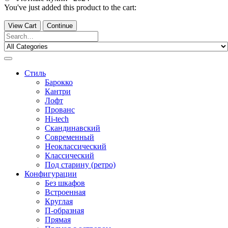
You've just added this product to the cart:
View Cart
Continue
Стиль
Барокко
Кантри
Лофт
Прованс
Hi-tech
Скандинавский
Современный
Неоклассический
Классический
Под старину (ретро)
Конфигурации
Без шкафов
Встроенная
Круглая
П-образная
Прямая