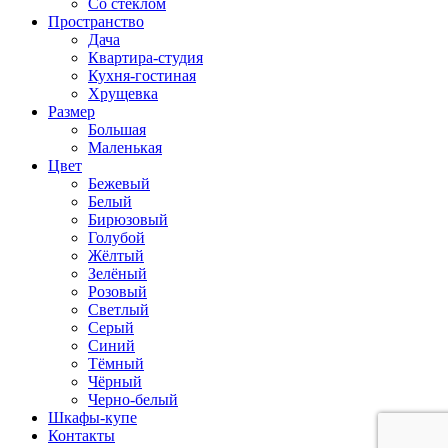
Со стеклом
Пространство
Дача
Квартира-студия
Кухня-гостиная
Хрущевка
Размер
Большая
Маленькая
Цвет
Бежевый
Белый
Бирюзовый
Голубой
Жёлтый
Зелёный
Розовый
Светлый
Серый
Синий
Тёмный
Чёрный
Черно-белый
Шкафы-купе
Контакты