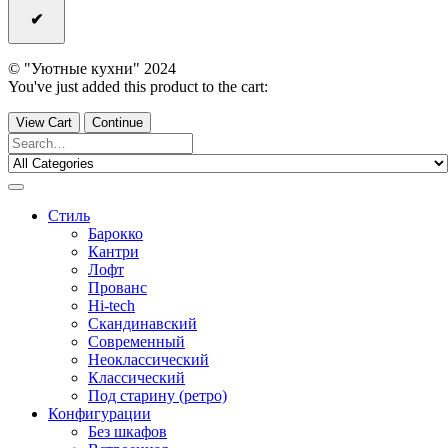
© "Уютные кухни" 2024
You've just added this product to the cart:
View Cart
Continue
Стиль
Барокко
Кантри
Лофт
Прованс
Hi-tech
Скандинавский
Современный
Неоклассический
Классический
Под старину (ретро)
Конфигурации
Без шкафов