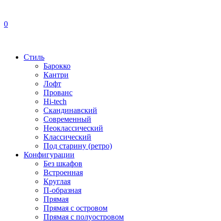
0
Стиль
Барокко
Кантри
Лофт
Прованс
Hi-tech
Скандинавский
Современный
Неоклассический
Классический
Под старину (ретро)
Конфигурации
Без шкафов
Встроенная
Круглая
П-образная
Прямая
Прямая с островом
Прямая с полуостровом