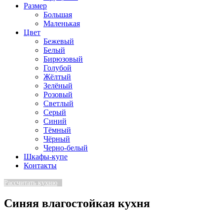
Размер
Большая
Маленькая
Цвет
Бежевый
Белый
Бирюзовый
Голубой
Жёлтый
Зелёный
Розовый
Светлый
Серый
Синий
Тёмный
Чёрный
Черно-белый
Шкафы-купе
Контакты
Рассчитать кухню
Синяя влагостойкая кухня