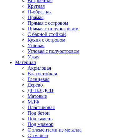
Встроенная
Круглая
П-образная
Прямая
Прямая с островом
Прямая с полуостровом
С барной стойкой
Кухня с островом
Угловая
Угловая с полуостровом
Узкая
Материал
Акриловая
Влагостойкая
Глянцевая
Дерево
ДСП/ЛДСП
Матовые
МДФ
Пластиковая
Под бетон
Под камень
Под мрамор
С элементами из металла
С эмалью