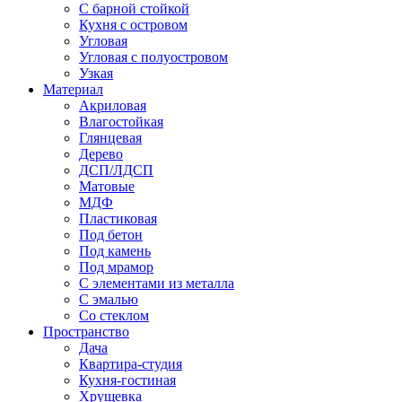
С барной стойкой
Кухня с островом
Угловая
Угловая с полуостровом
Узкая
Материал
Акриловая
Влагостойкая
Глянцевая
Дерево
ДСП/ЛДСП
Матовые
МДФ
Пластиковая
Под бетон
Под камень
Под мрамор
С элементами из металла
С эмалью
Со стеклом
Пространство
Дача
Квартира-студия
Кухня-гостиная
Хрущевка