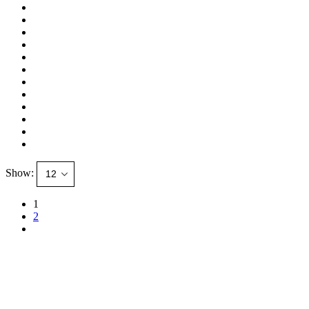
Show:
1
2