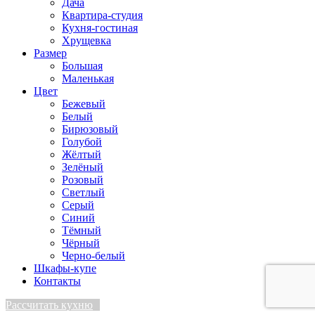
Дача
Квартира-студия
Кухня-гостиная
Хрущевка
Размер
Большая
Маленькая
Цвет
Бежевый
Белый
Бирюзовый
Голубой
Жёлтый
Зелёный
Розовый
Светлый
Серый
Синий
Тёмный
Чёрный
Черно-белый
Шкафы-купе
Контакты
Рассчитать кухню