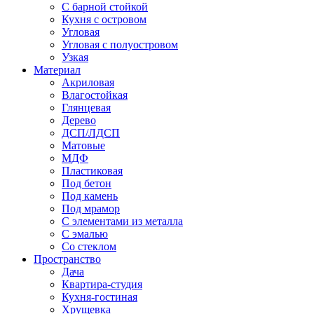
С барной стойкой
Кухня с островом
Угловая
Угловая с полуостровом
Узкая
Материал
Акриловая
Влагостойкая
Глянцевая
Дерево
ДСП/ЛДСП
Матовые
МДФ
Пластиковая
Под бетон
Под камень
Под мрамор
С элементами из металла
С эмалью
Со стеклом
Пространство
Дача
Квартира-студия
Кухня-гостиная
Хрущевка