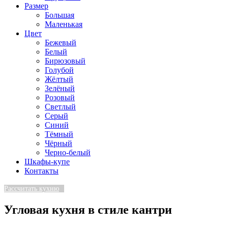
Размер
Большая
Маленькая
Цвет
Бежевый
Белый
Бирюзовый
Голубой
Жёлтый
Зелёный
Розовый
Светлый
Серый
Синий
Тёмный
Чёрный
Черно-белый
Шкафы-купе
Контакты
Рассчитать кухню
Угловая кухня в стиле кантри