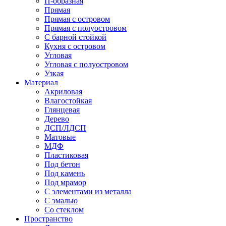
П-образная
Прямая
Прямая с островом
Прямая с полуостровом
С барной стойкой
Кухня с островом
Угловая
Угловая с полуостровом
Узкая
Материал
Акриловая
Влагостойкая
Глянцевая
Дерево
ДСП/ЛДСП
Матовые
МДФ
Пластиковая
Под бетон
Под камень
Под мрамор
С элементами из металла
С эмалью
Со стеклом
Пространство