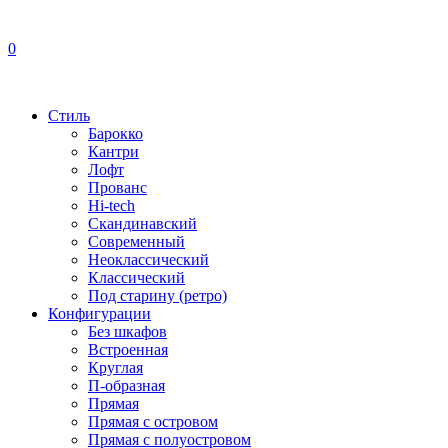
0
Стиль
Барокко
Кантри
Лофт
Прованс
Hi-tech
Скандинавский
Современный
Неоклассический
Классический
Под старину (ретро)
Конфигурации
Без шкафов
Встроенная
Круглая
П-образная
Прямая
Прямая с островом
Прямая с полуостровом