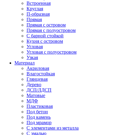
Встроенная
Круглая
П-образная
Прямая
Прямая с островом
Прямая с полуостровом
С барной стойкой
Кухня с островом
Угловая
Угловая с полуостровом
Узкая
Материал
Акриловая
Влагостойкая
Глянцевая
Дерево
ДСП/ЛДСП
Матовые
МДФ
Пластиковая
Под бетон
Под камень
Под мрамор
С элементами из металла
С эмалью