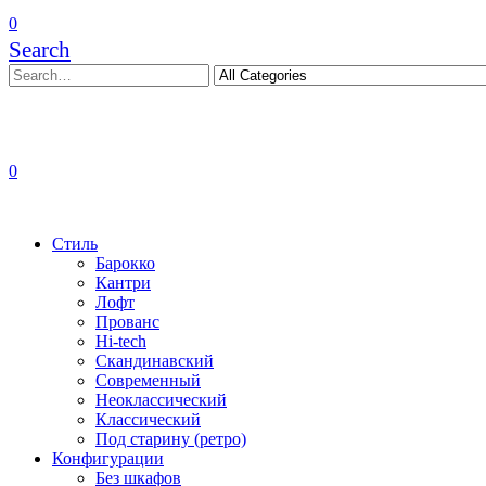
0
Search
0
Стиль
Барокко
Кантри
Лофт
Прованс
Hi-tech
Скандинавский
Современный
Неоклассический
Классический
Под старину (ретро)
Конфигурации
Без шкафов