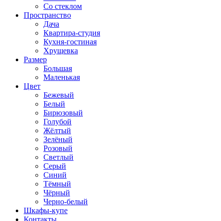
Со стеклом
Пространство
Дача
Квартира-студия
Кухня-гостиная
Хрущевка
Размер
Большая
Маленькая
Цвет
Бежевый
Белый
Бирюзовый
Голубой
Жёлтый
Зелёный
Розовый
Светлый
Серый
Синий
Тёмный
Чёрный
Черно-белый
Шкафы-купе
Контакты