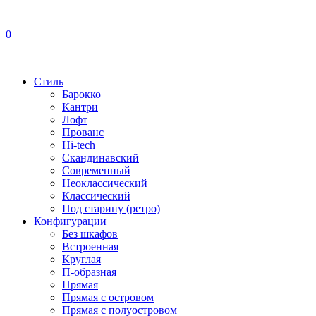
0
Стиль
Барокко
Кантри
Лофт
Прованс
Hi-tech
Скандинавский
Современный
Неоклассический
Классический
Под старину (ретро)
Конфигурации
Без шкафов
Встроенная
Круглая
П-образная
Прямая
Прямая с островом
Прямая с полуостровом