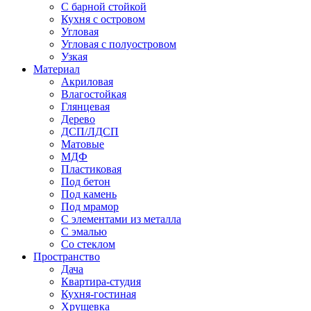
С барной стойкой
Кухня с островом
Угловая
Угловая с полуостровом
Узкая
Материал
Акриловая
Влагостойкая
Глянцевая
Дерево
ДСП/ЛДСП
Матовые
МДФ
Пластиковая
Под бетон
Под камень
Под мрамор
С элементами из металла
С эмалью
Со стеклом
Пространство
Дача
Квартира-студия
Кухня-гостиная
Хрущевка