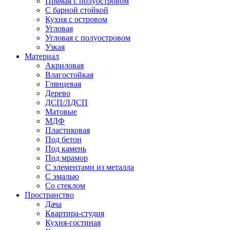
Прямая с полуостровом
С барной стойкой
Кухня с островом
Угловая
Угловая с полуостровом
Узкая
Материал
Акриловая
Влагостойкая
Глянцевая
Дерево
ДСП/ЛДСП
Матовые
МДФ
Пластиковая
Под бетон
Под камень
Под мрамор
С элементами из металла
С эмалью
Со стеклом
Пространство
Дача
Квартира-студия
Кухня-гостиная