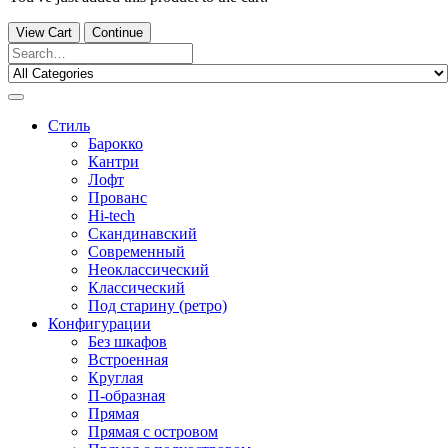
View Cart
Continue
Стиль
Барокко
Кантри
Лофт
Прованс
Hi-tech
Скандинавский
Современный
Неоклассический
Классический
Под старину (ретро)
Конфигурации
Без шкафов
Встроенная
Круглая
П-образная
Прямая
Прямая с островом