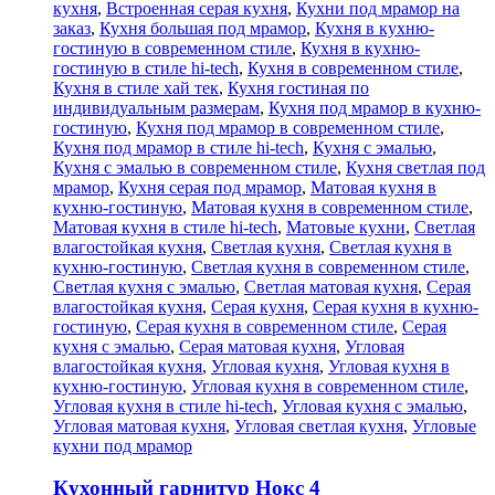
кухня
,
Встроенная серая кухня
,
Кухни под мрамор на
заказ
,
Кухня большая под мрамор
,
Кухня в кухню-
гостиную в современном стиле
,
Кухня в кухню-
гостиную в стиле hi-tech
,
Кухня в современном стиле
,
Кухня в стиле хай тек
,
Кухня гостиная по
индивидуальным размерам
,
Кухня под мрамор в кухню-
гостиную
,
Кухня под мрамор в современном стиле
,
Кухня под мрамор в стиле hi-tech
,
Кухня с эмалью
,
Кухня с эмалью в современном стиле
,
Кухня светлая под
мрамор
,
Кухня серая под мрамор
,
Матовая кухня в
кухню-гостиную
,
Матовая кухня в современном стиле
,
Матовая кухня в стиле hi-tech
,
Матовые кухни
,
Светлая
влагостойкая кухня
,
Светлая кухня
,
Светлая кухня в
кухню-гостиную
,
Светлая кухня в современном стиле
,
Светлая кухня с эмалью
,
Светлая матовая кухня
,
Серая
влагостойкая кухня
,
Серая кухня
,
Серая кухня в кухню-
гостиную
,
Серая кухня в современном стиле
,
Серая
кухня с эмалью
,
Серая матовая кухня
,
Угловая
влагостойкая кухня
,
Угловая кухня
,
Угловая кухня в
кухню-гостиную
,
Угловая кухня в современном стиле
,
Угловая кухня в стиле hi-tech
,
Угловая кухня с эмалью
,
Угловая матовая кухня
,
Угловая светлая кухня
,
Угловые
кухни под мрамор
Кухонный гарнитур Нокс 4