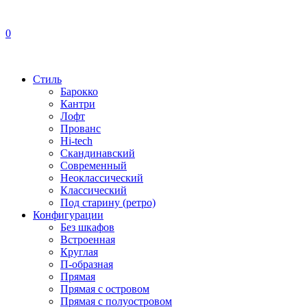
0
Стиль
Барокко
Кантри
Лофт
Прованс
Hi-tech
Скандинавский
Современный
Неоклассический
Классический
Под старину (ретро)
Конфигурации
Без шкафов
Встроенная
Круглая
П-образная
Прямая
Прямая с островом
Прямая с полуостровом