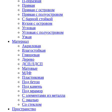
П-образная
Прямая
Прямая с островом
Прямая с полуостровом
С барной стойкой
Кухня с островом
Угловая
Угловая с полуостровом
Узкая
Материал
Акриловая
Влагостойкая
Глянцевая
Дерево
ДСП/ЛДСП
Матовые
МДФ
Пластиковая
Под бетон
Под камень
Под мрамор
С элементами из металла
С эмалью
Со стеклом
Пространство