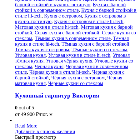
барной стойкой в кухню-гостиную
,
Кухня с барной
стойкой в современном стиле
,
Кухня с барной стойкой в
стиле hi-tech
,
Кухня с островом
,
Кухня с островом в
кухню-гостиную
,
Кухня с островом в стиле hi-tech
,
Матовая кухня в стиле hi-tech
,
Матовая кухня с барной
стойкой
,
Серая кухня с барной стойкой
,
Серые кухни со
стеклом
,
Тёмная кухня в современном стиле
,
Тёмная
кухня в стиле hi-tech
,
Тёмная кухня с барной стойкой
,
Тёмная кухня с островом
,
Тёмные кухни со стеклом
,
Угловая кухня
,
Угловая кухня в стиле hi-tech
,
Угловая
тёмная кухня
,
Угловая чёрная кухня
,
Угловые кухни со
стеклом
,
Чёрная кухня
,
Чёрная кухня в современном
стиле
,
Чёрная кухня в стиле hi-tech
,
Чёрная кухня с
барной стойкой
,
Чёрная кухня с островом
,
Чёрная
матовая кухня
,
Чёрные кухни со стеклом
Кухонный гарнитур Виктория
0
out of 5
от
49 900
₽/пог. м
Read More
Добавить в список желаний
Быстрый просмотр