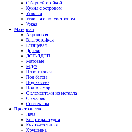
С барной стойкой
Кухня с островом
Угловая
Угловая с полуостровом
Узкая
Материал
Акриловая
Влагостойкая
Глянцевая
Дерево
ДСП/ЛДСП
Матовые
МДФ
Пластиковая
Под бетон
Под камень
Под мрамор
С элементами из металла
С эмалью
Со стеклом
Пространство
Дача
Квартира-студия
Кухня-гостиная
Хрущевка