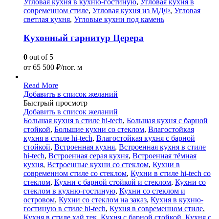
Угловая кухня в кухню-гостиную
,
Угловая кухня в
современном стиле
,
Угловая кухня из МДФ
,
Угловая
светлая кухня
,
Угловые кухни под камень
Кухонный гарнитур Церера
0
out of 5
от
65 500
₽/пог. м
Read More
Добавить в список желаний
Быстрый просмотр
Добавить в список желаний
Большая кухня в стиле hi-tech
,
Большая кухня с барной
стойкой
,
Большие кухни со стеклом
,
Влагостойкая
кухня в стиле hi-tech
,
Влагостойкая кухня с барной
стойкой
,
Встроенная кухня
,
Встроенная кухня в стиле
hi-tech
,
Встроенная серая кухня
,
Встроенная тёмная
кухня
,
Встроенные кухни со стеклом
,
Кухни в
современном стиле со стеклом
,
Кухни в стиле hi-tech со
стеклом
,
Кухни с барной стойкой и стеклом
,
Кухни со
стеклом в кухню-гостиную
,
Кухни со стеклом и
островом
,
Кухни со стеклом на заказ
,
Кухня в кухню-
гостиную в стиле hi-tech
,
Кухня в современном стиле
,
Кухня в стиле хай тек
,
Кухня с барной стойкой
,
Кухня с