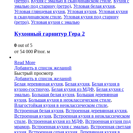
(ретро)
,
Кухня с эмалью в скандинавском стиле
,
Кухня с
эмалью под старину (ретро)
,
Угловая белая кухня
,
Угловая глянцевая кухня
,
Угловая кухня
,
Угловая кухня
в скандинавском стиле
,
Угловая кухня под старину
(ретро)
,
Угловая кухня с эмалью
Кухонный гарнитур Гера 2
0
out of 5
от
54 000
₽/пог. м
Read More
Добавить в список желаний
Быстрый просмотр
Добавить в список желаний
Белая деревянная кухня
,
Белая кухня
,
Белая кухня в
кухню-гостиную
,
Белая кухня из МДФ
,
Белая кухня с
эмалью
,
Большая белая кухня
,
Большая деревянная
кухня
,
Большая кухня в неоклассическом стиле
,
Влагостойкая кухня в неоклассическом стиле
,
Встроенная белая кухня
,
Встроенная деревянная кухня
,
Встроенная кухня
,
Встроенная кухня в неоклассическом
стиле
,
Встроенная кухня из МДФ
,
Встроенная кухня под
мрамор
,
Встроенная кухня с эмалью
,
Встроенная светлая
кухня
,
Встроенная серая кухня
,
Деревянная кухня в