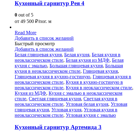
Кухонный гарнитур Рея 4
0
out of 5
от
49 500
₽/пог. м
Read More
Добавить в список желаний
Быстрый просмотр
Добавить в список желаний
Белая глянцевая кухня
,
Белая кухня
,
Белая кухня в
неоклассическом стиле
,
Белая кухня из МДФ
,
Белая
кухня с эмалью
,
Большая глянцевая кухня
,
Большая
кухня в неоклассическом стиле
,
Глянцевая кухня
,
Глянцевая кухня в кухню-гостиную
,
Глянцевая кухня в
неоклассическом стиле
,
Кухня в кухню-гостиную в
неоклассическом стиле
,
Кухня в неоклассическом стиле
,
Кухня из МДФ
,
Кухня с эмалью в неоклассическом
стиле
,
Светлая глянцевая кухня
,
Светлая кухня в
неоклассическом стиле
,
Угловая белая кухня
,
Угловая
глянцевая кухня
,
Угловая кухня
,
Угловая кухня в
неоклассическом стиле
,
Угловая кухня с эмалью
Кухонный гарнитур Артемида 3