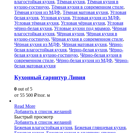
влагостойкая кухня
,
Тёмная кухня
,
Тёмная кухня в
кухню-гостиную
,
Тёмная кухня в современном стиле
,
Тёмная кухня из МДФ
,
Тёмная матовая кухня
,
Угловая
белая кухня
,
Угловая кухня
,
Угловая кухня из МДФ
,
Угловая тёмная кухня
,
Угловая чёрная кухня
,
Угловая
чёрно-белая кухня
,
Угловые кухни под мрамор
,
Чёрная
влагостойкая кухня
,
Чёрная кухня
,
Чёрная кухня в
кухню-гостиную
,
Чёрная кухня в современном стиле
,
Чёрная кухня из МДФ
,
Чёрная матовая кухня
,
Чёрно-
белая влагостойкая кухня
,
Черно-белая кухня
,
Чёрно-
белая кухня в кухню-гостиную
,
Чёрно-белая кухня в
современном стиле
,
Чёрно-белая кухня из МДФ
,
Чёрно-
белая матовая кухня
Кухонный гарнитур Ливия
0
out of 5
от
55 500
₽/пог. м
Read More
Добавить в список желаний
Быстрый просмотр
Добавить в список желаний
Бежевая влагостойкая кухня
,
Бежевая глянцевая кухня
,
Бежевая кухня
,
Бежевая кухня в квартиру-студию
,