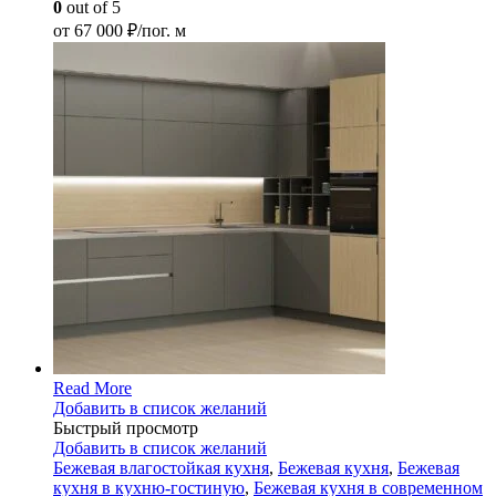
0
out of 5
от
67 000
₽/пог. м
Read More
Добавить в список желаний
Быстрый просмотр
Добавить в список желаний
Бежевая влагостойкая кухня
,
Бежевая кухня
,
Бежевая
кухня в кухню-гостиную
,
Бежевая кухня в современном