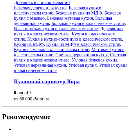
Добавить в список желаний
Бежевая деревянная кухня
,
Бежевая кухня в
классическом стиле
,
Бежевая кухня из МДФ
,
Бежевая
кухня с эмалью
,
Бежевая матовая кухня
,
Большая
деревянная кухня
,
Большая кухня в классическом стиле
,
Влагостойкая кухня в классическом стиле
,
Деревянная
кухня в классическом стиле
,
Кухня в классическом
стиле
,
Кухня в кухню-гостиную в классическом стиле
,
Кухня из МДФ
,
Кухня из МДФ в классическом стиле
,
Кухня с эмалью в классическом стиле
,
Матовая кухня в
классическом стиле
,
Светлая деревянная кухня
,
Светлая
кухня в классическом стиле
,
Угловая бежевая кухня
,
Угловая деревянная кухня
,
Угловая кухня
,
Угловая кухня
в классическом стиле
Кухонный гарнитур Кора
0
out of 5
от
66 000
₽/пог. м
Рекомендуемое