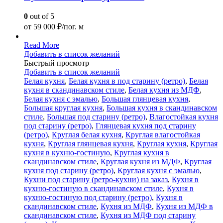
0
out of 5
от
59 000
₽/пог. м
Read More
Добавить в список желаний
Быстрый просмотр
Добавить в список желаний
Белая кухня
,
Белая кухня в под старину (ретро)
,
Белая
кухня в скандинавском стиле
,
Белая кухня из МДФ
,
Белая кухня с эмалью
,
Большая глянцевая кухня
,
Большая круглая кухня
,
Большая кухня в скандинавском
стиле
,
Большая под старину (ретро)
,
Влагостойкая кухня
под старину (ретро)
,
Глянцевая кухня под старину
(ретро)
,
Круглая белая кухня
,
Круглая влагостойкая
кухня
,
Круглая глянцевая кухня
,
Круглая кухня
,
Круглая
кухня в кухню-гостиную
,
Круглая кухня в
скандинавском стиле
,
Круглая кухня из МДФ
,
Круглая
кухня под старину (ретро)
,
Круглая кухня с эмалью
,
Кухни под старину (ретро-кухни) на заказ
,
Кухня в
кухню-гостиную в скандинавском стиле
,
Кухня в
кухню-гостиную под старину (ретро)
,
Кухня в
скандинавском стиле
,
Кухня из МДФ
,
Кухня из МДФ в
скандинавском стиле
,
Кухня из МДФ под старину