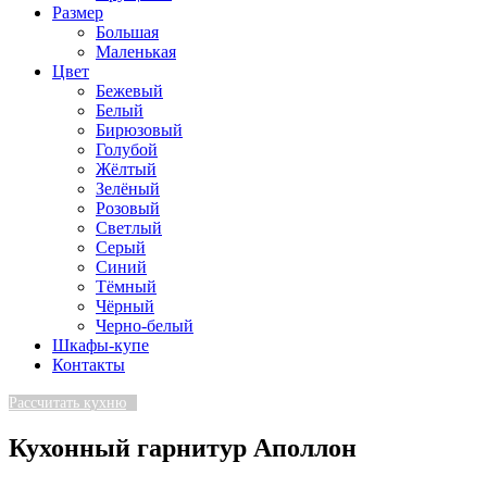
Размер
Большая
Маленькая
Цвет
Бежевый
Белый
Бирюзовый
Голубой
Жёлтый
Зелёный
Розовый
Светлый
Серый
Синий
Тёмный
Чёрный
Черно-белый
Шкафы-купе
Контакты
Рассчитать кухню
Кухонный гарнитур Аполлон