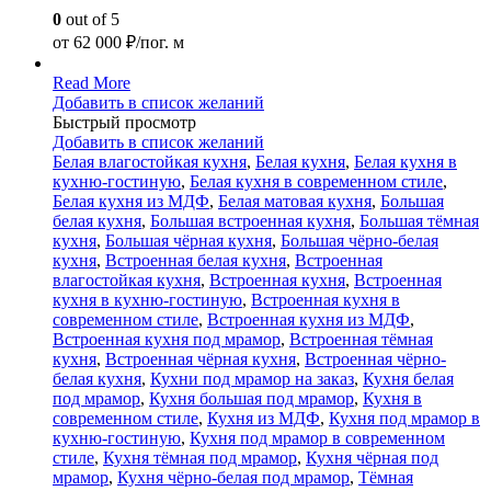
0
out of 5
от
62 000
₽/пог. м
Read More
Добавить в список желаний
Быстрый просмотр
Добавить в список желаний
Белая влагостойкая кухня
,
Белая кухня
,
Белая кухня в
кухню-гостиную
,
Белая кухня в современном стиле
,
Белая кухня из МДФ
,
Белая матовая кухня
,
Большая
белая кухня
,
Большая встроенная кухня
,
Большая тёмная
кухня
,
Большая чёрная кухня
,
Большая чёрно-белая
кухня
,
Встроенная белая кухня
,
Встроенная
влагостойкая кухня
,
Встроенная кухня
,
Встроенная
кухня в кухню-гостиную
,
Встроенная кухня в
современном стиле
,
Встроенная кухня из МДФ
,
Встроенная кухня под мрамор
,
Встроенная тёмная
кухня
,
Встроенная чёрная кухня
,
Встроенная чёрно-
белая кухня
,
Кухни под мрамор на заказ
,
Кухня белая
под мрамор
,
Кухня большая под мрамор
,
Кухня в
современном стиле
,
Кухня из МДФ
,
Кухня под мрамор в
кухню-гостиную
,
Кухня под мрамор в современном
стиле
,
Кухня тёмная под мрамор
,
Кухня чёрная под
мрамор
,
Кухня чёрно-белая под мрамор
,
Тёмная