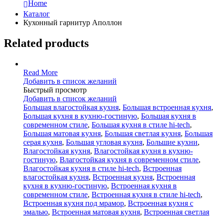
Home
Каталог
Кухонный гарнитур Аполлон
Related products
Read More
Добавить в список желаний
Быстрый просмотр
Добавить в список желаний
Большая влагостойкая кухня
,
Большая встроенная кухня
,
Большая кухня в кухню-гостиную
,
Большая кухня в
современном стиле
,
Большая кухня в стиле hi-tech
,
Большая матовая кухня
,
Большая светлая кухня
,
Большая
серая кухня
,
Большая угловая кухня
,
Большие кухни
,
Влагостойкая кухня
,
Влагостойкая кухня в кухню-
гостиную
,
Влагостойкая кухня в современном стиле
,
Влагостойкая кухня в стиле hi-tech
,
Встроенная
влагостойкая кухня
,
Встроенная кухня
,
Встроенная
кухня в кухню-гостиную
,
Встроенная кухня в
современном стиле
,
Встроенная кухня в стиле hi-tech
,
Встроенная кухня под мрамор
,
Встроенная кухня с
эмалью
,
Встроенная матовая кухня
,
Встроенная светлая